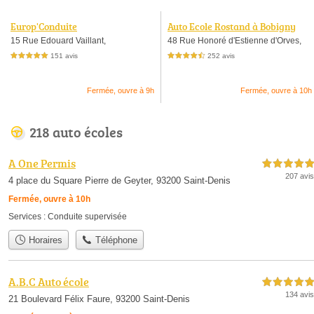
Europ'Conduite
Auto Ecole Rostand à Bobigny
15 Rue Edouard Vaillant,
48 Rue Honoré d'Estienne d'Orves,
151 avis
252 avis
5,0 étoiles sur 5
4,5 étoiles sur 5
Fermée, ouvre à 9h
Fermée, ouvre à 10h
218 auto écoles
A One Permis
5,0 étoiles sur 5
207 avis
4 place du Square Pierre de Geyter, 93200 Saint-Denis
Fermée, ouvre à 10h
Services :
Conduite supervisée
Horaires
Téléphone
A.B.C Auto école
5,0 étoiles sur 5
134 avis
21 Boulevard Félix Faure, 93200 Saint-Denis