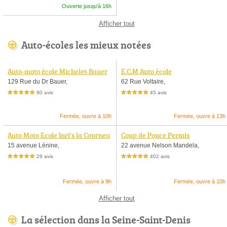
Ouverte jusqu'à 16h
Afficher tout
Auto-écoles les mieux notées
Auto-moto école Michelet-Bauer
E.C.M Auto école
129 Rue du Dr Bauer,
62 Rue Voltaire,
90 avis
45 avis
5,0 étoiles sur 5
5,0 étoiles sur 5
Fermée, ouvre à 10h
Fermée, ouvre à 13h
Auto Moto Ecole Inri's la Courneu
Coup de Pouce Permis
ve
15 avenue Lénine,
22 avenue Nelson Mandela,
29 avis
402 avis
5,0 étoiles sur 5
5,0 étoiles sur 5
Fermée, ouvre à 9h
Fermée, ouvre à 10h
Afficher tout
La sélection dans la Seine-Saint-Denis