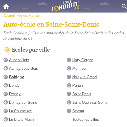
Accueil
>
Île-de-France
Auto-école en Seine-Saint-Denis
EcoleConduite.fr liste les
auto-écoles de la Seine-Saint-Denis
et les écoles
de conduite du 93.
Écoles par ville
Aubervilliers
Livry-Gargan
Aulnay-sous-Bois
Montreuil
Bobigny
Noisy-le-Grand
Bondy
Pantin
Drancy
Saint-Denis
Épinay-sur-Seine
Saint-Ouen-sur-Seine
La Courneuve
Sevran
Le Blanc-Mesnil
Toutes les villes