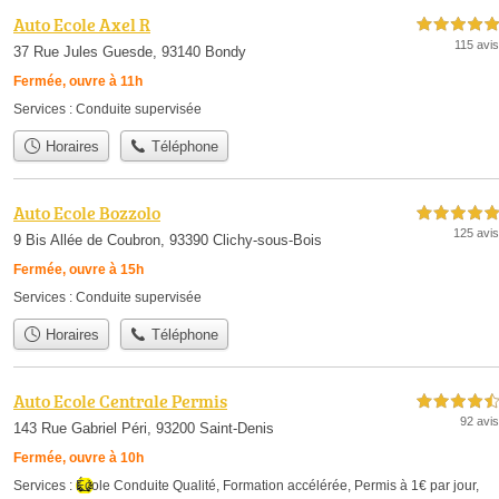
Auto Ecole Axel R
5,0 étoiles sur 5
115 avis
37 Rue Jules Guesde, 93140 Bondy
Fermée, ouvre à 11h
Services :
Conduite supervisée
Horaires
Téléphone
Auto Ecole Bozzolo
5,0 étoiles sur 5
125 avis
9 Bis Allée de Coubron, 93390 Clichy-sous-Bois
Fermée, ouvre à 15h
Services :
Conduite supervisée
Horaires
Téléphone
Auto Ecole Centrale Permis
4,5 étoiles sur 5
92 avis
143 Rue Gabriel Péri, 93200 Saint-Denis
Fermée, ouvre à 10h
Services :
École Conduite Qualité
,
Formation accélérée
,
Permis à 1€ par jour
,