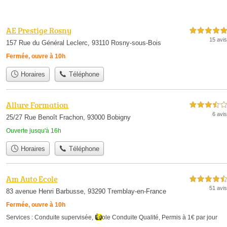
AE Prestige Rosny
5,0 étoiles sur 5
15 avis
157 Rue du Général Leclerc, 93110 Rosny-sous-Bois
Fermée, ouvre à 10h
Horaires
Téléphone
Allure Formation
3,5 étoiles sur 5
6 avis
25/27 Rue Benoît Frachon, 93000 Bobigny
Ouverte jusqu'à 16h
Horaires
Téléphone
Am Auto Ecole
4,5 étoiles sur 5
51 avis
83 avenue Henri Barbusse, 93290 Tremblay-en-France
Fermée, ouvre à 10h
Services :
Conduite supervisée
,
École Conduite Qualité
,
Permis à 1€ par jour