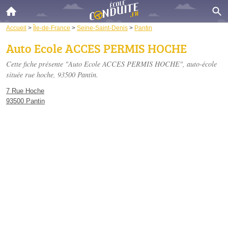
Accueil
>
Île-de-France
>
Seine-Saint-Denis
>
Pantin
Auto Ecole ACCES PERMIS HOCHE
Cette fiche présente "Auto Ecole ACCES PERMIS HOCHE", auto-école
située
rue hoche
, 93500 Pantin.
7 Rue Hoche
93500 Pantin