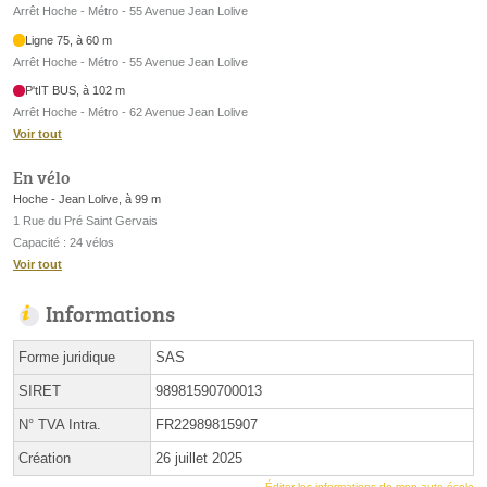
Arrêt Hoche - Métro - 55 Avenue Jean Lolive
Ligne 75, à 60 m
Arrêt Hoche - Métro - 55 Avenue Jean Lolive
P'tIT BUS, à 102 m
Arrêt Hoche - Métro - 62 Avenue Jean Lolive
Voir tout
En vélo
Hoche - Jean Lolive, à 99 m
1 Rue du Pré Saint Gervais
Capacité : 24 vélos
Voir tout
Informations
Forme juridique
SAS
SIRET
98981590700013
N° TVA Intra.
FR22989815907
Création
26 juillet 2025
Éditer les informations de mon auto-école