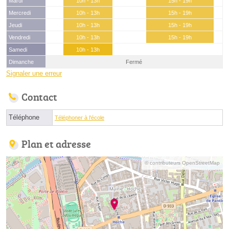
Mardi
10h - 13h
15h - 19h
Mercredi
10h - 13h
15h - 19h
Jeudi
10h - 13h
15h - 19h
Vendredi
10h - 13h
15h - 19h
Samedi
10h - 13h
Dimanche
Fermé
Signaler une erreur
Contact
Téléphone
Téléphoner à l'école
Plan et adresse
© contributeurs OpenStreetMap