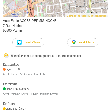
Corriger l’adresse ou la localisation
Auto Ecole ACCES PERMIS HOCHE
7 Rue Hoche
93500 Pantin
Trajet Waze
Trajet Maps
Venir en transports en commun
En métro
Ligne 5, à 86 m
Arrêt Hoche - 59 Avenue Jean Lolive
En tram
Ligne T3b, à 389 m
Arrêt Delphine Seyrig - 1 Rue Deplhine Seyrig
En bus
Ligne 330, à 60 m