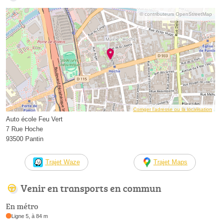
© contributeurs OpenStreetMap
Corriger l’adresse ou la localisation
Auto école Feu Vert
7 Rue Hoche
93500 Pantin
Trajet Waze
Trajet Maps
Venir en transports en commun
En métro
Ligne 5, à 84 m