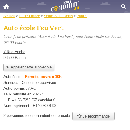
Accueil
>
Île-de-France
>
Seine-Saint-Denis
>
Pantin
Auto école Feu Vert
Cette fiche présente "Auto école Feu Vert", auto-école située
rue hoche
,
93500 Pantin.
7 Rue Hoche
93500 Pantin
📞 Appeler cette auto-école
Auto-école
-
Fermée, ouvre à 10h
Services :
Conduite supervisée
Autre permis :
AAC
Taux réussite en 2025 :
B => 56.72% (67 candidats)
Num. agrément :
E1409300130
2 personnes
recommandent
cette école.
Je recommande