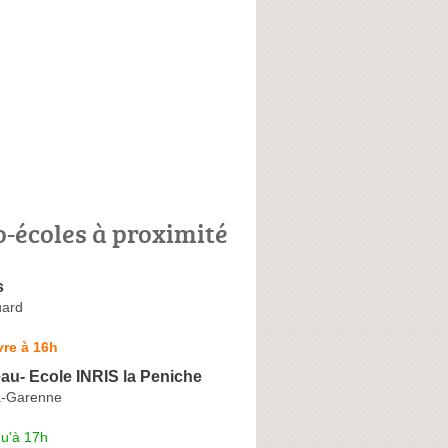
o-écoles à proximité
s
uard
re à 16h
au- Ecole INRIS la Peniche
la-Garenne
qu'à 17h