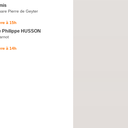
mis
are Pierre de Geyter
re à 15h
e Philippe HUSSON
arnot
re à 14h