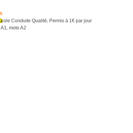
h
École Conduite Qualité
,
Permis à 1€ par jour
 A1, moto A2