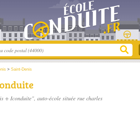
enis
>
Saint-Denis
conduite
is + Iconduite", auto-école située
rue charles