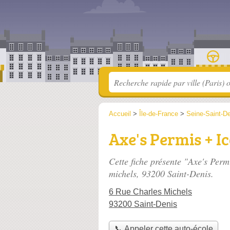
Accueil
>
Île-de-France
>
Seine-Saint-D
Axe's Permis + I
Cette fiche présente "Axe's Perm
michels
, 93200 Saint-Denis.
6 Rue Charles Michels
93200 Saint-Denis
📞 Appeler cette auto-école