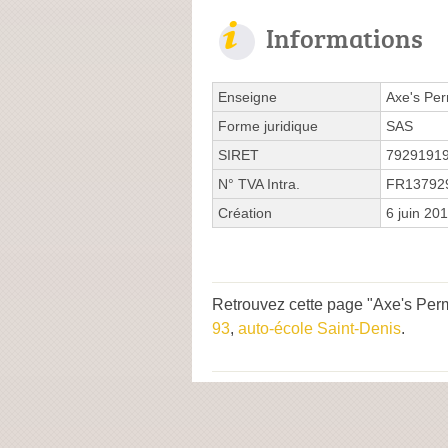
Informations
Enseigne
Axe's Per
Forme juridique
SAS
SIRET
7929191
N° TVA Intra.
FR13792
Création
6 juin 20
Retrouvez cette page "Axe's Perm
93
,
auto-école Saint-Denis
.