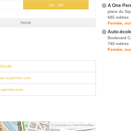
A One Per
14h - 19h
place du Squ
685 mètres
Fermée, ouv
Fermé
Auto-écol
Boulevard C
740 mètres
Fermée, ouv
l'école
xe-s-permis.com
-permis.com
© contributeurs OpenStreetMap