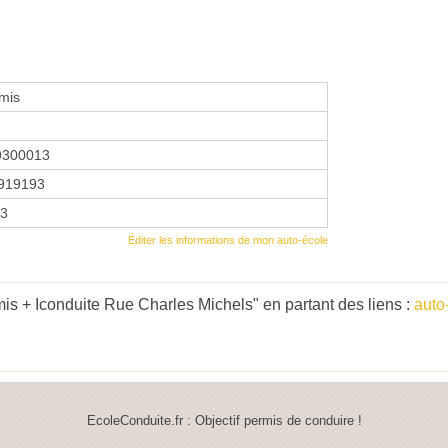
mis
9300013
919193
13
Éditer les informations de mon auto-école
is + Iconduite Rue Charles Michels" en partant des liens :
auto
EcoleConduite.fr : Objectif permis de conduire !