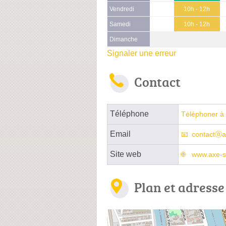
Vendredi
10h - 12h
Samedi
10h - 12h
Dimanche
Signaler une erreur
Contact
Téléphone
Téléphoner à 
Email
contactⓐa
Site web
www.axe-s
Plan et adresse