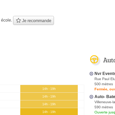
 école.
Je recommande
Aut
Nvr Event
Rue Paul El
500 mètres
Fermée, ouv
14h - 19h
Auto- Bate
14h - 19h
Villeneuve-
14h - 19h
590 mètres
Ouverte jus
14h - 19h