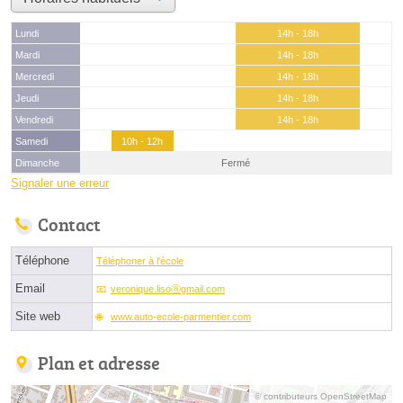
Lundi
14h - 18h
Mardi
14h - 18h
Mercredi
14h - 18h
Jeudi
14h - 18h
Vendredi
14h - 18h
Samedi
10h - 12h
Dimanche
Fermé
Signaler une erreur
Contact
Téléphone
Téléphoner à l'école
Email
veronique.lisoⓐgmail.com
Site web
www.auto-ecole-parmentier.com
Plan et adresse
© contributeurs OpenStreetMap