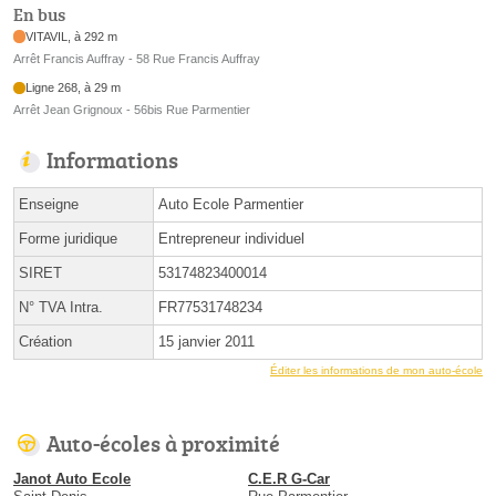
En bus
VITAVIL, à 292 m
Arrêt Francis Auffray - 58 Rue Francis Auffray
Ligne 268, à 29 m
Arrêt Jean Grignoux - 56bis Rue Parmentier
Informations
Enseigne
Auto Ecole Parmentier
Forme juridique
Entrepreneur individuel
SIRET
53174823400014
N° TVA Intra.
FR77531748234
Création
15 janvier 2011
Éditer les informations de mon auto-école
Auto-écoles à proximité
Janot Auto Ecole
C.E.R G-Car