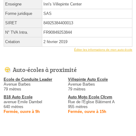
Enseigne
Inri's Villepinte Center
Forme juridique
SAS
SIRET
84925384400013
N° TVA Intra.
FR90849253844
Création
2 février 2019
Éditer les informations de mon auto-école
Auto-écoles à proximité
Ecole de Conduite Leader
Villepinte Auto Ecole
Avenue Barbes
Avenue Barbes
79 mètres
79 mètres
B18 Auto Ecole
Auto Moto Ecole Cfcvm
avenue Emile Dambel
Rue de l'Église Bâtiment A
640 mètres
955 mètres
Fermée, ouvre à 9h
Fermée, ouvre à 15h