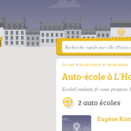
Accueil
>
Île-de-France
>
Val-de-Marne
Auto-école à L'H
EcoleConduite.fr vous propose l
2 auto écoles
Eugène Ko