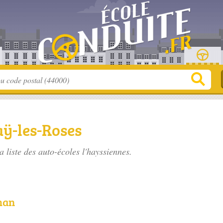
aÿ-les-Roses
a liste des
auto-écoles l'hayssiennes
.
man