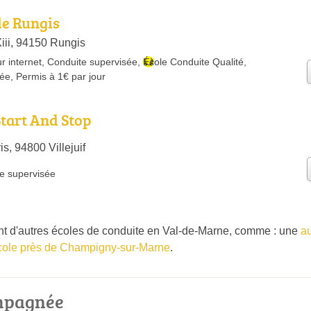
de Rungis
iii, 94150 Rungis
r internet
,
Conduite supervisée
,
École Conduite Qualité
,
rée
,
Permis à 1€ par jour
Start And Stop
s, 94800 Villejuif
e supervisée
 d'autres écoles de conduite en Val-de-Marne, comme : une
au
cole près de Champigny-sur-Marne
.
mpagnée