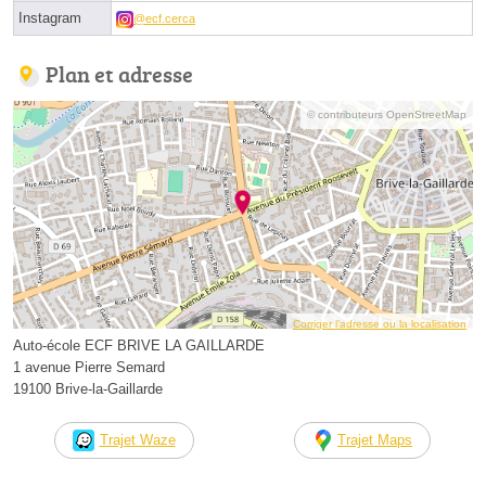
Instagram
@ecf.cerca
Plan et adresse
© contributeurs OpenStreetMap
Corriger l’adresse ou la localisation
Auto-école ECF BRIVE LA GAILLARDE
1 avenue Pierre Semard
19100 Brive-la-Gaillarde
Trajet Waze
Trajet Maps