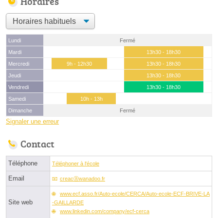
Horaires
Lundi
Fermé
Mardi
13h30 - 18h30
Mercredi
9h - 12h30
13h30 - 18h30
Jeudi
13h30 - 18h30
Vendredi
13h30 - 18h30
Samedi
10h - 13h
Dimanche
Fermé
Signaler une erreur
Contact
Téléphone
Téléphoner à l'école
Email
creacⓐwanadoo.fr
www.ecf.asso.fr/Auto-ecole/CERCA/Auto-ecole-ECF-BRIVE-LA
Site web
-GAILLARDE
www.linkedin.com/company/ecf-cerca