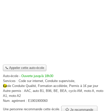
📞 Appeler cette auto-école
Auto-école
-
Ouverte jusqu'à 18h30
Services :
Code sur internet
,
Conduite supervisée
,
École Conduite Qualité
,
Formation accélérée
,
Permis à 1€ par jour
Autre permis :
AAC, auto B1, B96, BE, BEA, cyclo AM, moto A, moto
A1, moto A2
Num. agrément :
E1901900060
Une personne
recommande
cette école.
Je recommande