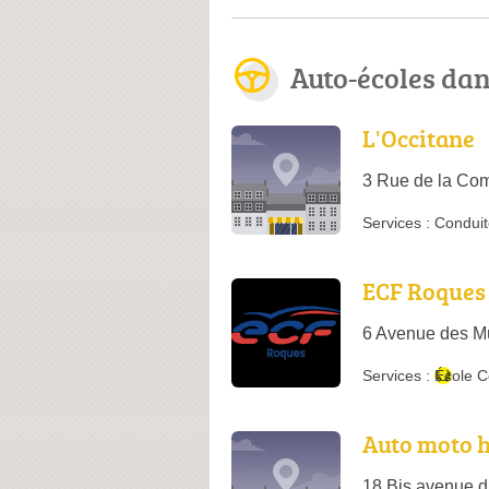
Auto-écoles da
L'Occitane
3 Rue de la Co
Services :
Conduit
ECF Roques
6 Avenue des M
Services :
École C
Auto moto h
18 Bis avenue 