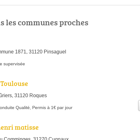
ns les communes proches
mmune 1871, 31120 Pinsaguel
e supervisée
 Toulouse
ûriers, 31120 Roques
onduite Qualité
,
Permis à 1€ par jour
enri matisse
du Comminges, 31270 Cugnaux