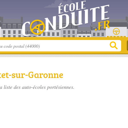
tet-sur-Garonne
a liste des
auto-écoles portésiennes
.