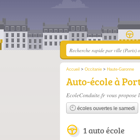
Accueil
>
Occitanie
>
Haute-Garonne
Auto-école à Por
EcoleConduite.fr vous propose l
écoles ouvertes le samedi
1 auto école