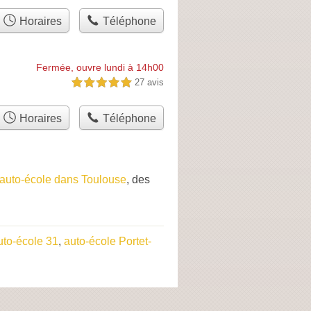
Horaires
Téléphone
Fermée, ouvre lundi à 14h00
27 avis
5,0 étoiles sur 5
Horaires
Téléphone
auto-école dans Toulouse
, des
uto-école 31
,
auto-école Portet-