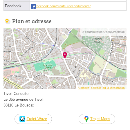
Facebook
facebook.com/createurdeconducteurs/
Plan et adresse
© contributeurs OpenStreetMap
Corriger l’adresse ou la localisation
Tivoli Conduite
Le 365 avenue de Tivoli
33110 Le Bouscat
Trajet Waze
Trajet Maps