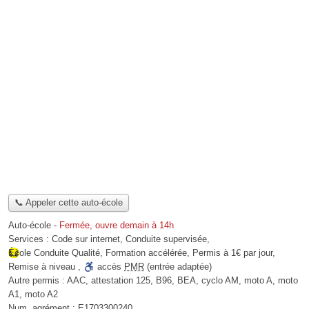
📞 Appeler cette auto-école
Auto-école
-
Fermée, ouvre demain à 14h
Services :
Code sur internet
,
Conduite supervisée
,
École Conduite Qualité
,
Formation accélérée
,
Permis à 1€ par jour
,
Remise à niveau
,
accès
PMR
(entrée adaptée)
Autre permis :
AAC, attestation 125, B96, BEA, cyclo AM, moto A, moto
A1, moto A2
Num. agrément :
E1703300240