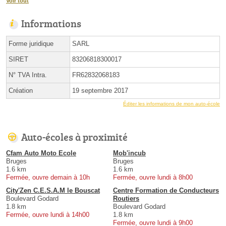
Voir tout
Informations
Forme juridique
SARL
SIRET
83206818300017
N° TVA Intra.
FR62832068183
Création
19 septembre 2017
Éditer les informations de mon auto-école
Auto-écoles à proximité
Cfam Auto Moto Ecole
Mob'incub
Bruges
Bruges
1.6 km
1.6 km
Fermée, ouvre demain à 10h
Fermée, ouvre lundi à 8h00
City'Zen C.E.S.A.M le Bouscat
Centre Formation de Conducteurs
Boulevard Godard
Routiers
1.8 km
Boulevard Godard
Fermée, ouvre lundi à 14h00
1.8 km
Fermée, ouvre lundi à 9h00