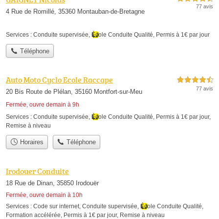
77 avis
4 Rue de Romillé, 35360 Montauban-de-Bretagne
Services :
Conduite supervisée
,
École Conduite Qualité
,
Permis à 1€ par jour
Téléphone
Auto Moto Cyclo Ecole Raccape
4,5 étoiles sur 5
77 avis
20 Bis Route de Plélan, 35160 Montfort-sur-Meu
Fermée, ouvre demain à 9h
Services :
Conduite supervisée
,
École Conduite Qualité
,
Permis à 1€ par jour
,
Remise à niveau
Horaires
Téléphone
Irodouer Conduite
18 Rue de Dinan, 35850 Irodouër
Fermée, ouvre demain à 10h
Services :
Code sur internet
,
Conduite supervisée
,
École Conduite Qualité
,
Formation accélérée
,
Permis à 1€ par jour
,
Remise à niveau