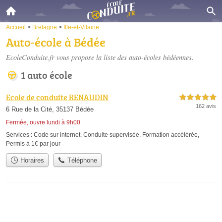
Accueil
>
Bretagne
>
Ille-et-Vilaine
Auto-école à Bédée
EcoleConduite.fr vous propose la liste des
auto-écoles bédéennes
.
1 auto école
Ecole de conduite RENAUDIN
5,0 étoiles sur 5
162 avis
6 Rue de la Cité, 35137 Bédée
Fermée, ouvre lundi à 9h00
Services :
Code sur internet
,
Conduite supervisée
,
Formation accélérée
,
Permis à 1€ par jour
Horaires
Téléphone