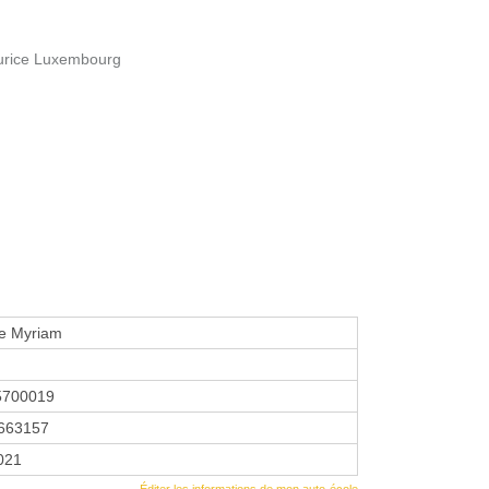
urice Luxembourg
le Myriam
5700019
663157
2021
Éditer les informations de mon auto-école