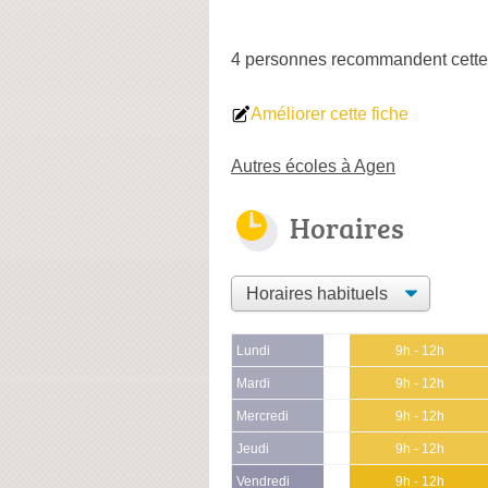
4 personnes
recommandent
cette
Améliorer cette fiche
Autres écoles à Agen
Horaires
Lundi
9h - 12h
Mardi
9h - 12h
Mercredi
9h - 12h
Jeudi
9h - 12h
Vendredi
9h - 12h