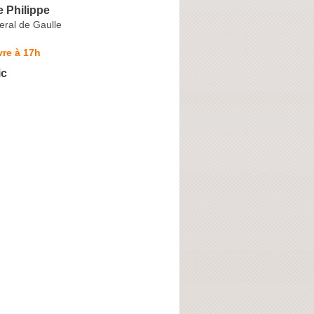
 Philippe
ral de Gaulle
re à 17h
ic