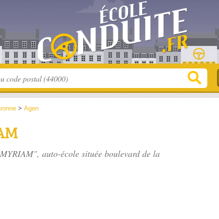
aronne
>
Agen
IAM
le MYRIAM", auto-école située
boulevard de la