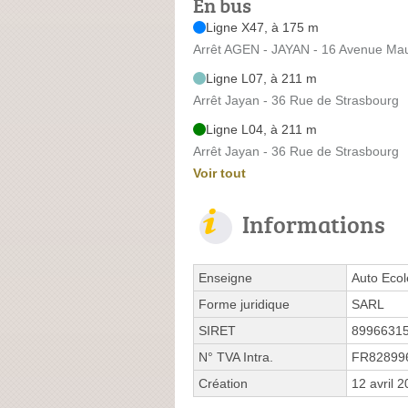
En bus
Ligne X47, à 175 m
Arrêt AGEN - JAYAN - 16 Avenue Ma
Ligne L07, à 211 m
Arrêt Jayan - 36 Rue de Strasbourg
Ligne L04, à 211 m
Arrêt Jayan - 36 Rue de Strasbourg
Voir tout
Informations
Enseigne
Auto Eco
Forme juridique
SARL
SIRET
8996631
N° TVA Intra.
FR82899
Création
12 avril 