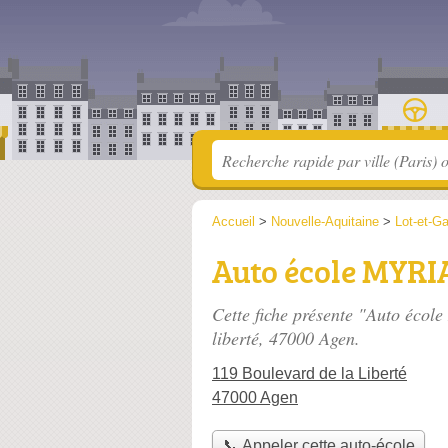
Accueil
>
Nouvelle-Aquitaine
>
Lot-et-G
Auto école MYR
Cette fiche présente "Auto éco
liberté
, 47000 Agen.
119 Boulevard de la Liberté
47000 Agen
📞 Appeler cette auto-école