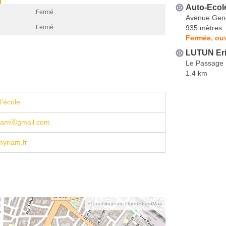
Auto-Ecole
Fermé
Avenue Gene
935 mètres
Fermé
Fermée, ouv
LUTUN Er
Le Passage
1.4 km
l'école
riamⓐgmail.com
yriam.fr
© contributeurs OpenStreetMap