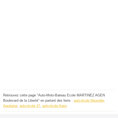
Retrouvez cette page "Auto-Moto-Bateau Ecole MARTINEZ AGEN
Boulevard de la Liberté" en partant des liens :
auto-école Nouvelle-
Aquitaine
,
auto-école 47
,
auto-école Agen
.