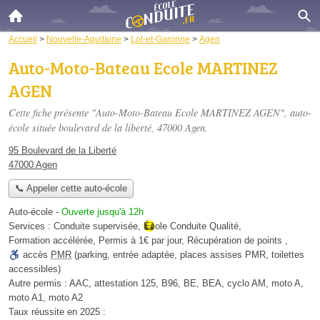
Accueil
>
Nouvelle-Aquitaine
>
Lot-et-Garonne
>
Agen
Auto-Moto-Bateau Ecole MARTINEZ
AGEN
Cette fiche présente "Auto-Moto-Bateau Ecole MARTINEZ AGEN", auto-
école située
boulevard de la liberté
, 47000 Agen.
95 Boulevard de la Liberté
47000 Agen
📞 Appeler cette auto-école
Auto-école
-
Ouverte jusqu'à 12h
Services :
Conduite supervisée
,
École Conduite Qualité
,
Formation accélérée
,
Permis à 1€ par jour
,
Récupération de points
,
accès
PMR
(parking, entrée adaptée, places assises PMR, toilettes
accessibles)
Autre permis :
AAC, attestation 125, B96, BE, BEA, cyclo AM, moto A,
moto A1, moto A2
Taux réussite en 2025 :