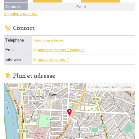
Dimanche
Fermé
Signaler une erreur
Contact
Téléphone
Téléphoner à l'école
Email
autoecole.martinezⓐorange.fr
Site web
autoecolemartinez.fr
Plan et adresse
© contributeurs OpenStreetMap