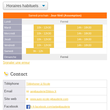
Samedi prochain :
Jour férié (Assomption)
Lundi
Fermé
Mardi
10h - 12h30
14h - 18h30
Mercredi
10h - 12h30
14h - 18h30
Jeudi
10h - 12h30
14h - 18h30
Vendredi
10h - 12h30
14h - 18h30
Samedi
9h - 12h
Dimanche
Fermé
Signaler une erreur
Contact
Téléphone
Téléphoner à l'école
Email
aegibauderieⓐbbox.fr
Site web
www.auto-ecole-gibauderie.com
Facebook
fr-fr.facebook.com/aelagibauderie