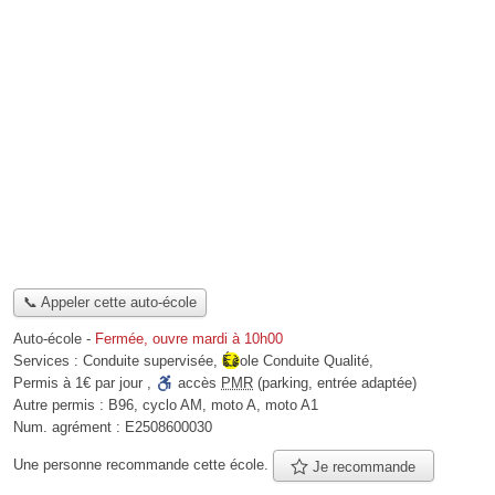
📞 Appeler cette auto-école
Auto-école
-
Fermée, ouvre mardi à 10h00
Services :
Conduite supervisée
,
École Conduite Qualité
,
Permis à 1€ par jour
,
accès
PMR
(parking, entrée adaptée)
Autre permis :
B96, cyclo AM, moto A, moto A1
Num. agrément :
E2508600030
Une personne
recommande
cette école.
Je recommande