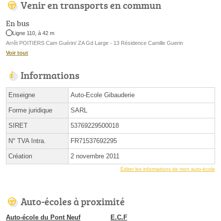
Venir en transports en commun
En bus
Ligne 110, à 42 m
Arrêt POITIERS Cam Guérin/ ZA Gd Large - 13 Résidence Camille Guerin
Voir tout
Informations
Enseigne
Auto-Ecole Gibauderie
Forme juridique
SARL
SIRET
53769229500018
N° TVA Intra.
FR71537692295
Création
2 novembre 2011
Éditer les informations de mon auto-école
Auto-écoles à proximité
Auto-école du Pont Neuf
E.C.F