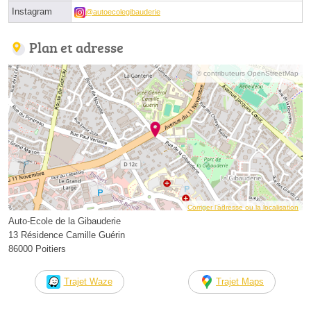
Instagram
@autoecolegibauderie
Plan et adresse
© contributeurs OpenStreetMap
Corriger l’adresse ou la localisation
Auto-Ecole de la Gibauderie
13 Résidence Camille Guérin
86000 Poitiers
Trajet Waze
Trajet Maps