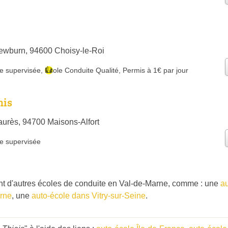
e
ewburn, 94600 Choisy-le-Roi
e supervisée
,
École Conduite Qualité
,
Permis à 1€ par jour
mis
urès, 94700 Maisons-Alfort
e supervisée
 d'autres écoles de conduite en Val-de-Marne, comme : une
au
rne
, une
auto-école dans Vitry-sur-Seine
.