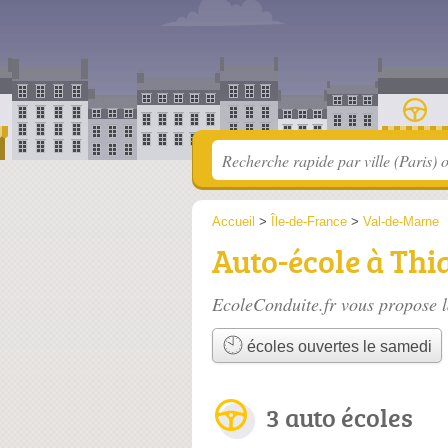
Accueil
>
Île-de-France
>
Val-de-Marne
Auto-école à Thi
EcoleConduite.fr vous propose l
écoles ouvertes le samedi
3 auto écoles