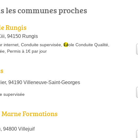
ns les communes proches
de Rungis
iii, 94150 Rungis
r internet
,
Conduite supervisée
,
École Conduite Qualité
,
rée
,
Permis à 1€ par jour
is
lier, 94190 Villeneuve-Saint-Georges
e supervisée
e Marne Formations
 94800 Villejuif